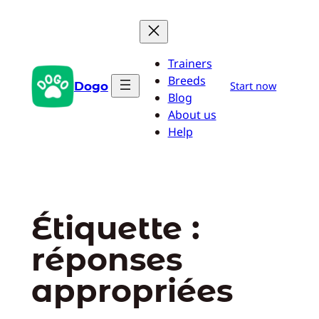
Aller
au
contenu
Trainers
Breeds
Dogo
Start now
Blog
About us
Help
Étiquette :
réponses
appropriées