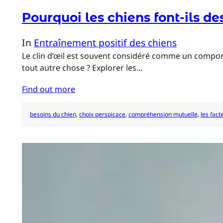
Pourquoi les chiens font-ils des
In
Entraînement positif des chiens
Le clin d’œil est souvent considéré comme un compor
tout autre chose ? Explorer les…
Find out more
besoins du chien
, 
choix perspicace
, 
compréhension mutuelle
, 
les fac