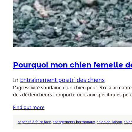
Pourquoi mon chien femelle de
In
Entraînement positif des chiens
L’agressivité soudaine d’un chien peut être alarman
des déclencheurs comportementaux spécifiques peuv
Find out more
capacité à faire face
, 
changements hormonaux
, 
chien de liaison
, 
chie