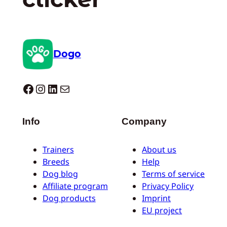
Dogo
Dogo facebook
Instagram
LinkedIn
E-mail
Info
Company
Trainers
About us
Breeds
Help
Dog blog
Terms of service
Affiliate program
Privacy Policy
Dog products
Imprint
EU project