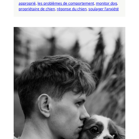
approprié
, 
les problèmes de comportement
, 
monitor dog
, 
propriétaire de chien
, 
réponse du chien
, 
soulager l’anxiété