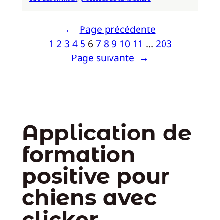
←
Page précédente
1
2
3
4
5
6
7
8
9
10
11
…
203
Page suivante
→
Application de
formation
positive pour
chiens avec
clicker