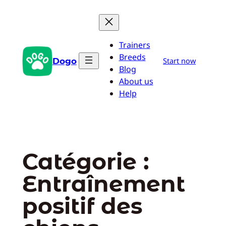
Aller
au
contenu
Trainers
Breeds
Dogo
Start now
Blog
About us
Help
Catégorie :
Entraînement
positif des