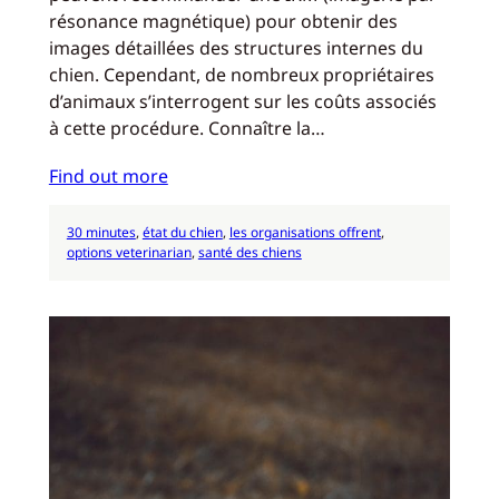
résonance magnétique) pour obtenir des
images détaillées des structures internes du
chien. Cependant, de nombreux propriétaires
d’animaux s’interrogent sur les coûts associés
à cette procédure. Connaître la…
Find out more
30 minutes
, 
état du chien
, 
les organisations offrent
, 
options veterinarian
, 
santé des chiens