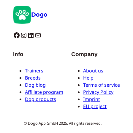
Dogo
Dogo facebook
Instagram
LinkedIn
E-mail
Info
Company
Trainers
About us
Breeds
Help
Dog blog
Terms of service
Affiliate program
Privacy Policy
Dog products
Imprint
EU project
© Dogo App GmbH 2025. All rights reserved.