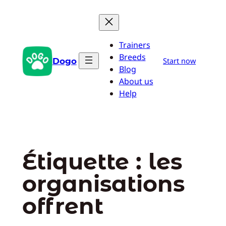
Aller
au
contenu
Trainers
Breeds
Dogo
Start now
Blog
About us
Help
Étiquette :
les
organisations
offrent