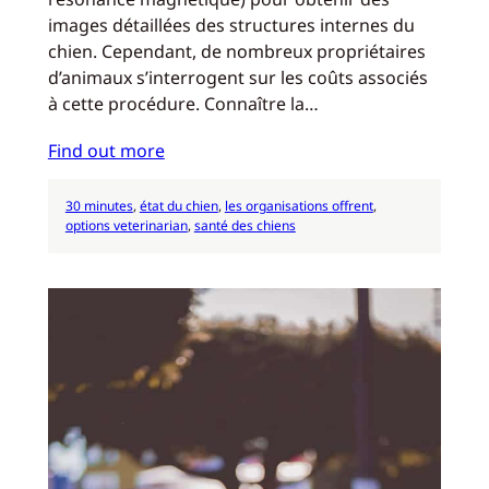
images détaillées des structures internes du
chien. Cependant, de nombreux propriétaires
d’animaux s’interrogent sur les coûts associés
à cette procédure. Connaître la…
Find out more
30 minutes
, 
état du chien
, 
les organisations offrent
, 
options veterinarian
, 
santé des chiens