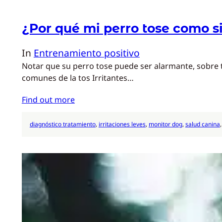
¿Por qué mi perro tose como s
In
Entrenamiento positivo
Notar que su perro tose puede ser alarmante, sobre 
comunes de la tos Irritantes…
Find out more
diagnóstico tratamiento
, 
irritaciones leves
, 
monitor dog
, 
salud canina
,