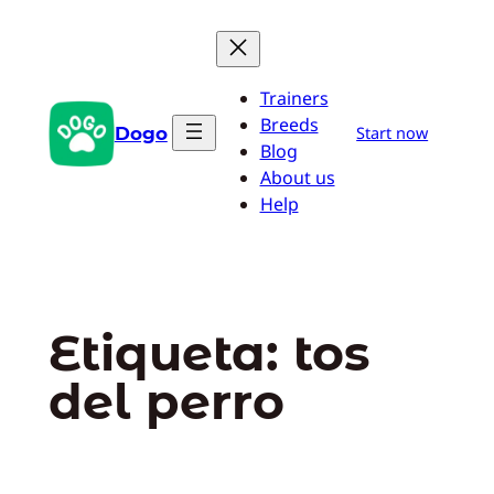
Saltar
al
contenido
Trainers
Breeds
Dogo
Start now
Blog
About us
Help
Etiqueta:
tos
del perro