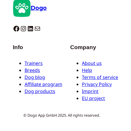
Dogo
Dogo facebook
Instagram
LinkedIn
Correo electrónico
Info
Company
Trainers
About us
Breeds
Help
Dog blog
Terms of service
Affiliate program
Privacy Policy
Dog products
Imprint
EU project
© Dogo App GmbH 2025. All rights reserved.