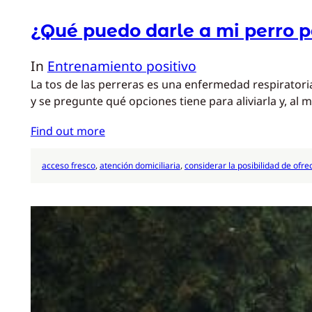
¿Qué puedo darle a mi perro pa
In
Entrenamiento positivo
La tos de las perreras es una enfermedad respirator
y se pregunte qué opciones tiene para aliviarla y, al 
Find out more
acceso fresco
, 
atención domiciliaria
, 
considerar la posibilidad de ofre