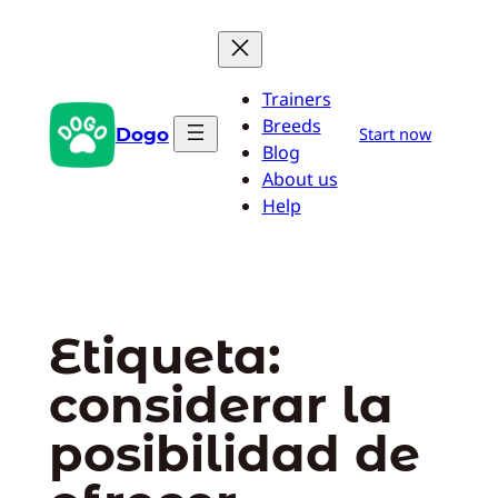
Saltar
al
contenido
Trainers
Breeds
Dogo
Start now
Blog
About us
Help
Etiqueta:
considerar la
posibilidad de