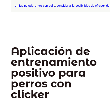
amigo peludo
, 
arroz con pollo
, 
considerar la posibilidad de ofrecer
, 
de 
Aplicación de
entrenamiento
positivo para
perros con
clicker