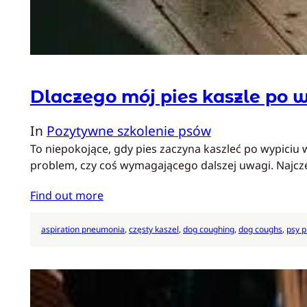
Dlaczego mój pies kaszle po 
In
Pozytywne szkolenie psów
To niepokojące, gdy pies zaczyna kaszleć po wypiciu 
problem, czy coś wymagającego dalszej uwagi. Najcz
Find out more
aspiration pneumonia
, 
częsty kaszel
, 
dog coughing
, 
dog coughs
, 
psy p