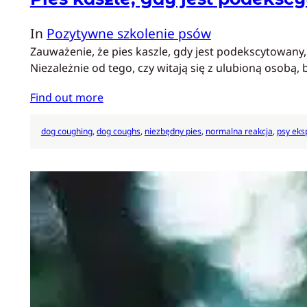
In
Pozytywne szkolenie psów
Zauważenie, że pies kaszle, gdy jest podekscytowan
Niezależnie od tego, czy witają się z ulubioną osobą,
Find out more
dog coughing
, 
dog coughs
, 
niezbędny pies
, 
normalna reakcja
, 
psy ek