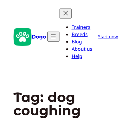
Przejdź
do
treści
Trainers
Breeds
Dogo
Start now
Blog
About us
Help
Tag:
dog
coughing