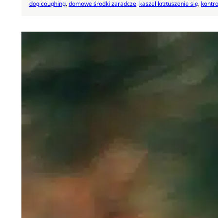
dog coughing
, 
domowe środki zaradcze
, 
kaszel krztuszenie się
, 
kontro