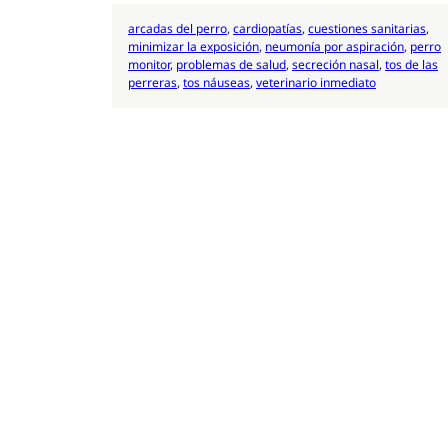
arcadas del perro
, 
cardiopatías
, 
cuestiones sanitarias
, 
minimizar la exposición
, 
neumonía por aspiración
, 
perro
monitor
, 
problemas de salud
, 
secreción nasal
, 
tos de las
perreras
, 
tos náuseas
, 
veterinario inmediato