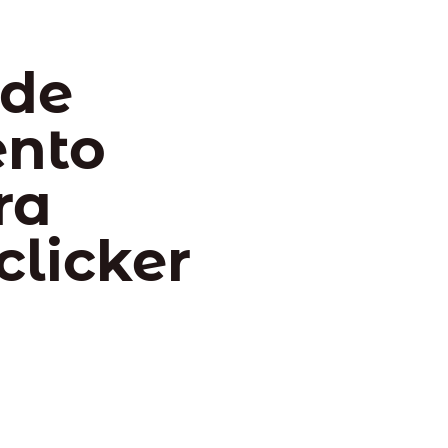
 de
ento
ra
clicker