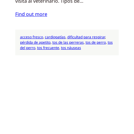
visita al veterinario. Tipos de…
Find out more
acceso fresco
, 
cardiopatías
, 
dificultad para respirar
, 
pérdida de apetito
, 
tos de las perreras
, 
tos de perro
, 
tos
del perro
, 
tos frecuente
, 
tos náuseas