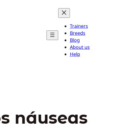
Trainers
Breeds
Blog
About us
Help
os náuseas