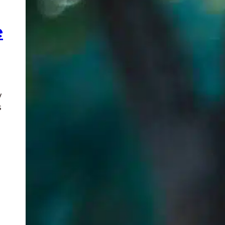
e
y
s