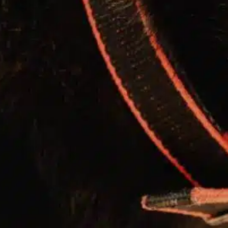
baño para perros
, 
establecer la rutina
, 
hábitos caninos
, 
hábitos de baño
, 
los perros aguantan
, 
los perros
necesitan
, 
micción frecuente
, 
necesidades de baño
, 
necesidades del perro
, 
pausas para ir al baño
, 
perro
único
, 
urinario canino