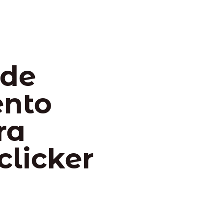
 de
ento
ra
clicker