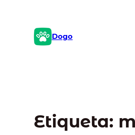
Saltar
al
contenido
Dogo
Etiqueta:
m