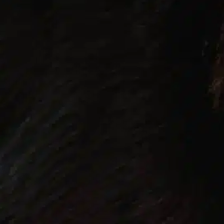
actuar con rapidez
, 
azúcar en sangre
, 
descenso de
nivel
, 
especialmente perros
, 
ingesta de alimentos
, 
micción frecuente
, 
salud canina
, 
sangre baja