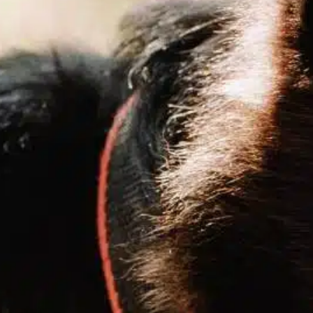
¿Con qué
frecuencia
necesitan orinar los
perros?
In
Entrenamiento positivo
aber con qué frecuencia tienen que hacer
is los perros es esencial para una tenencia
esponsable. Al igual que las necesidades de
os humanos, las de los perros varían en
unción de varios factores. Tanto si acaba de
ener un perro como si lleva años con él,
onocer sus hábitos de baño contribuye a
u…
ind out more