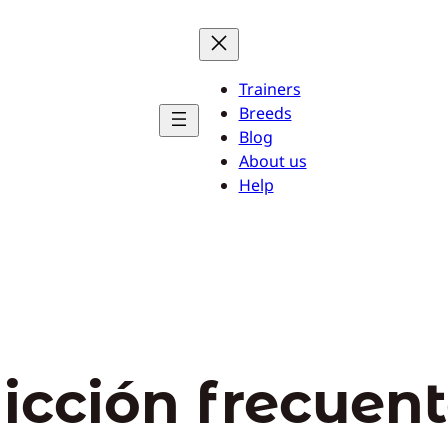
Trainers
Breeds
Blog
About us
Help
icción frecuen