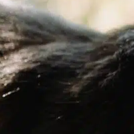
¿Cuál es el nivel
peligroso de azúcar
en sangre para un
perro?
In
Entrenamiento positivo
Vigilar la salud de su perro incluye estar
S
atento a sus niveles de azúcar en sangre. Los
p
perros, como los humanos, pueden sufrir
r
problemas relacionados con el azúcar en
l
sangre, sobre todo diabetes. Saber qué
f
niveles se consideran peligrosos es crucial
t
para el bienestar general de tu amigo peludo.
c
Niveles normales de azúcar en sangre…
s
Find out more
F