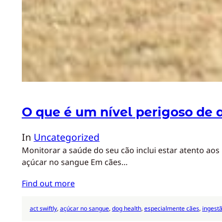
O que é um nível perigoso de
In
Uncategorized
Monitorar a saúde do seu cão inclui estar atento ao
açúcar no sangue Em cães…
Find out more
act swiftly
, 
açúcar no sangue
, 
dog health
, 
especialmente cães
, 
ingest