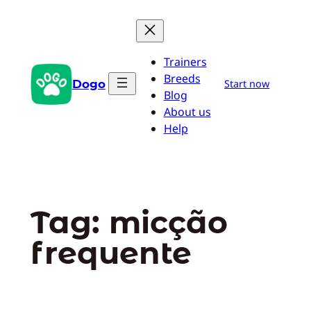
Pular
para
o
Trainers
conteúdo
Breeds
Dogo
Start now
Blog
About us
Help
Tag:
micção
frequente