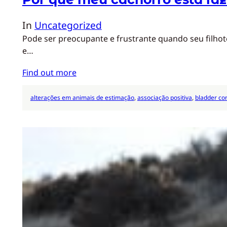
In
Uncategorized
Pode ser preocupante e frustrante quando seu filhot
e…
Find out more
alterações em animais de estimação
, 
associação positiva
, 
bladder con