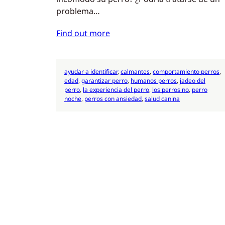
problema…
Find out more
ayudar a identificar
, 
calmantes
, 
comportamiento perros
, 
edad
, 
garantizar perro
, 
humanos perros
, 
jadeo del
perro
, 
la experiencia del perro
, 
los perros no
, 
perro
noche
, 
perros con ansiedad
, 
salud canina