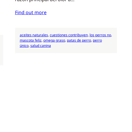
Find out more
aceites naturales
, 
cuestiones contribuyen
, 
los perros no
, 
mascota feliz
, 
omega graso
, 
patas de perro
, 
perro
único
, 
salud canina