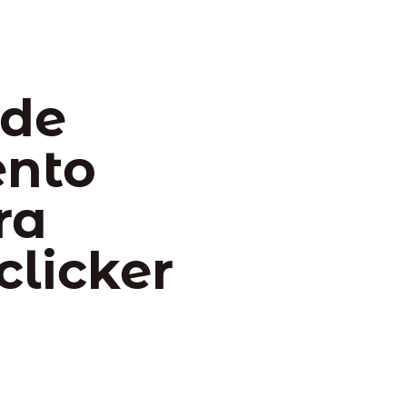
 de
ento
ra
clicker