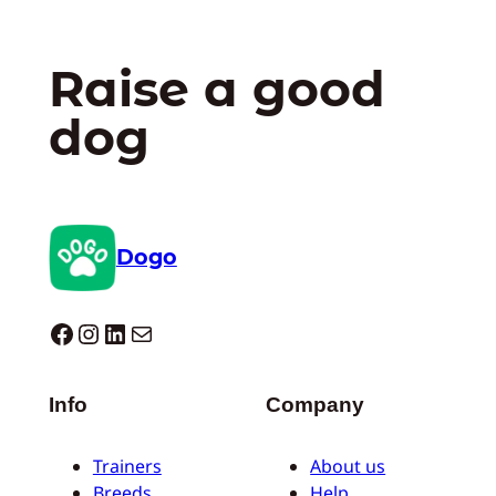
Raise a good
dog
Dogo
Dogo facebook
Instagram
LinkedIn
E-mail
Info
Company
Trainers
About us
Breeds
Help