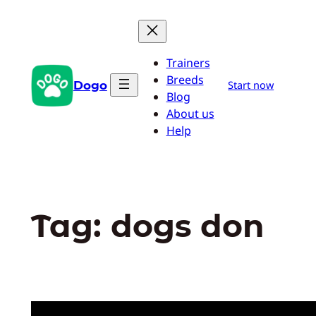
Pular
para
o
Trainers
conteúdo
Breeds
Dogo
Start now
Blog
About us
Help
Tag:
dogs don