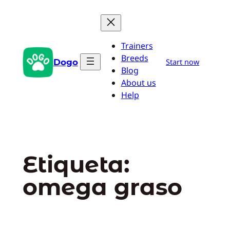
Saltar
al
contenido
Trainers
Breeds
Dogo
Start now
Blog
About us
Help
Etiqueta:
omega graso