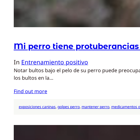
Mi perro tiene protuberancias
In
Entrenamiento positivo
Notar bultos bajo el pelo de su perro puede preocup
los bultos en la…
Find out more
exposiciones caninas
, 
golpes perro
, 
mantener perro
, 
medicamentos o