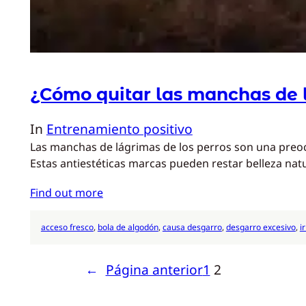
¿Cómo quitar las manchas de 
In
Entrenamiento positivo
Las manchas de lágrimas de los perros son una preo
Estas antiestéticas marcas pueden restar belleza na
Find out more
acceso fresco
, 
bola de algodón
, 
causa desgarro
, 
desgarro excesivo
, 
i
←
Página anterior
1
2