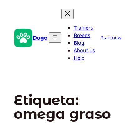
Saltar
al
contenido
Trainers
Breeds
Dogo
Start now
Blog
About us
Help
Etiqueta:
omega graso