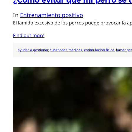
In
Entrenamiento positivo
El lamido excesivo de los perros puede provocar la ap
Find out more
ayudar a gestionar
, 
cuestiones médicas
, 
estimulación física
, 
lamer pe