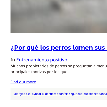
¿Por qué los perros lamen su
In
Entrenamiento positivo
Muchos propietarios de perros se preguntan a menud
principales motivos por los que…
Find out more
alergias piel
, 
ayudar a identificar
, 
confort seguridad
, 
cuestiones sanita