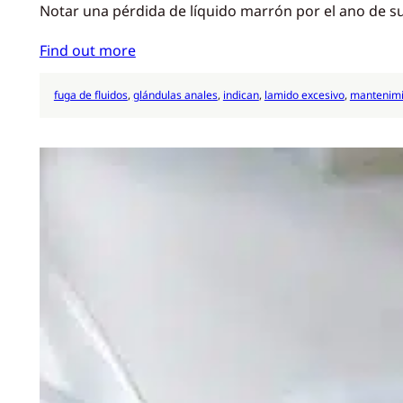
Notar una pérdida de líquido marrón por el ano de s
Find out more
fuga de fluidos
, 
glándulas anales
, 
indican
, 
lamido excesivo
, 
mantenimi