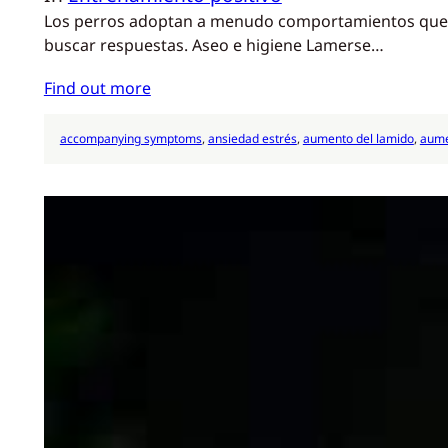
Los perros adoptan a menudo comportamientos que pue
buscar respuestas. Aseo e higiene Lamerse…
Find out more
accompanying symptoms
, 
ansiedad estrés
, 
aumento del lamido
, 
aume