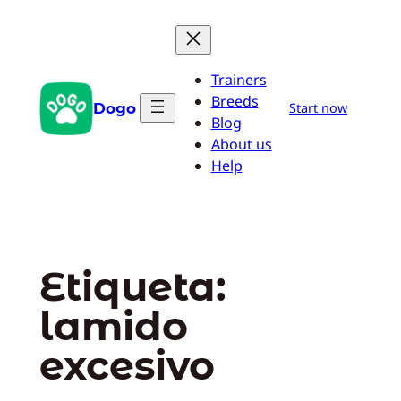
Saltar
al
contenido
Trainers
Breeds
Dogo
Start now
Blog
About us
Help
Etiqueta:
lamido
excesivo