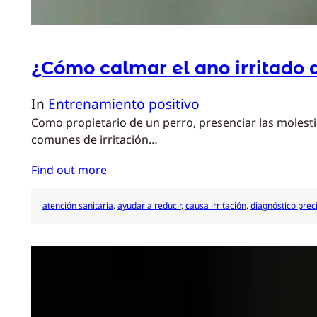
¿Cómo calmar el ano irritado 
In
Entrenamiento positivo
Como propietario de un perro, presenciar las molestia
comunes de irritación…
Find out more
atención sanitaria
, 
ayudar a reducir
, 
causa irritación
, 
diagnóstico prec