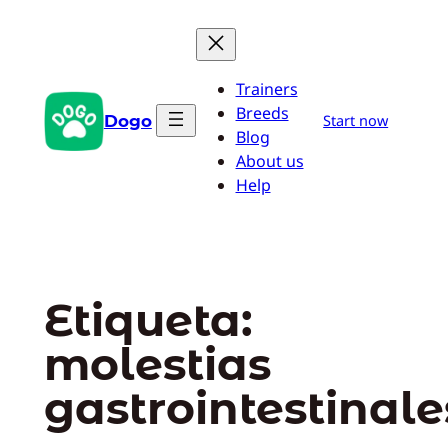
Saltar
al
contenido
Trainers
Breeds
Dogo
Start now
Blog
About us
Help
Etiqueta:
molestias
gastrointestinale