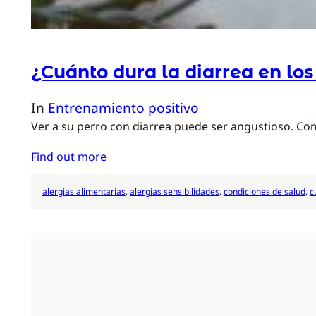
¿Cuánto dura la diarrea en los
In
Entrenamiento positivo
Ver a su perro con diarrea puede ser angustioso. Como
Find out more
alergias alimentarias
, 
alergias sensibilidades
, 
condiciones de salud
, 
c