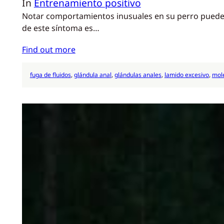
In
Entrenamiento positivo
Notar comportamientos inusuales en su perro puede se
de este síntoma es…
Find out more
fuga de fluidos
, 
glándula anal
, 
glándulas anales
, 
lamido excesivo
, 
mole