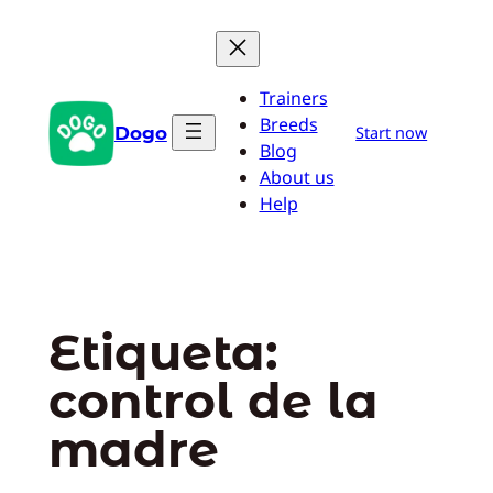
Saltar
al
contenido
Trainers
Breeds
Dogo
Start now
Blog
About us
Help
Etiqueta:
control de la
madre