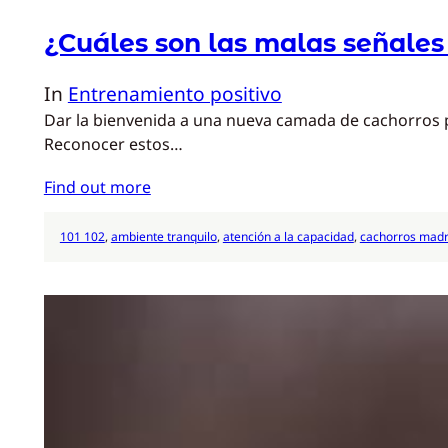
¿Cuáles son las malas señales
In
Entrenamiento positivo
Dar la bienvenida a una nueva camada de cachorros p
Reconocer estos…
Find out more
101 102
, 
ambiente tranquilo
, 
atención a la capacidad
, 
cachorros mad