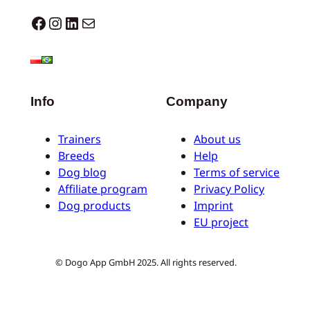
Dogo facebook
Instagram
LinkedIn
Correo electrónico
Info
Company
Trainers
About us
Breeds
Help
Dog blog
Terms of service
Affiliate program
Privacy Policy
Dog products
Imprint
EU project
© Dogo App GmbH 2025. All rights reserved.