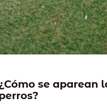
¿Cómo se aparean l
perros?