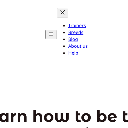
Trainers
Breeds
Blog
About us
Help
arn how to be 