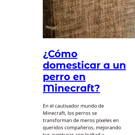
¿Cómo
domesticar a un
perro en
Minecraft?
En el cautivador mundo de
Minecraft, los perros se
transforman de meros píxeles en
queridos compañeros, mejorando
tus aventuras con lealtad y