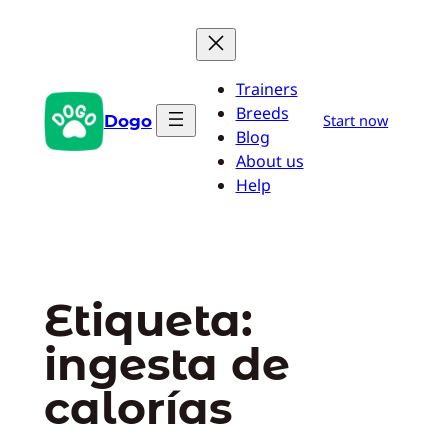
Saltar
al
contenido
Trainers
Breeds
Dogo
Start now
Blog
About us
Help
Etiqueta:
ingesta de
calorías