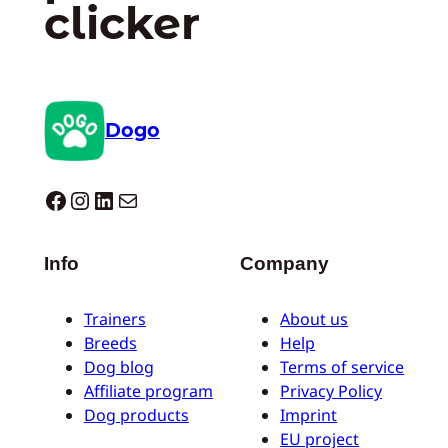
clicker
Dogo
Dogo facebook
Instagram
LinkedIn
Correo electrónico
Info
Company
Trainers
About us
Breeds
Help
Dog blog
Terms of service
Affiliate program
Privacy Policy
Dog products
Imprint
EU project