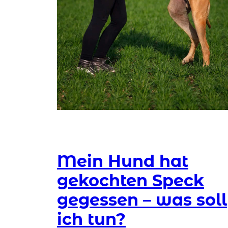
Mein Hund hat
gekochten Speck
gegessen – was soll
ich tun?