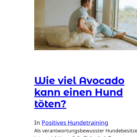
Wie viel Avocado
kann einen Hund
töten?
In
Positives Hundetraining
Als verantwortungsbewusster Hundebesitz