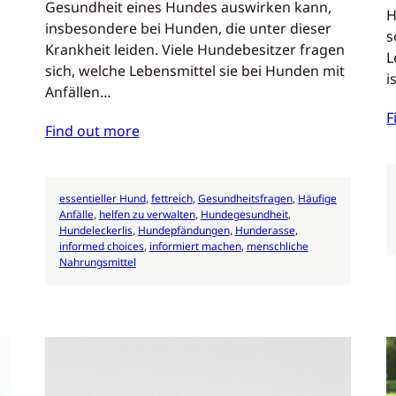
Gesundheit eines Hundes auswirken kann,
H
insbesondere bei Hunden, die unter dieser
s
Krankheit leiden. Viele Hundebesitzer fragen
L
sich, welche Lebensmittel sie bei Hunden mit
i
Anfällen…
F
Find out more
essentieller Hund
, 
fettreich
, 
Gesundheitsfragen
, 
Häufige
Anfälle
, 
helfen zu verwalten
, 
Hundegesundheit
, 
Hundeleckerlis
, 
Hundepfändungen
, 
Hunderasse
, 
informed choices
, 
informiert machen
, 
menschliche
Nahrungsmittel