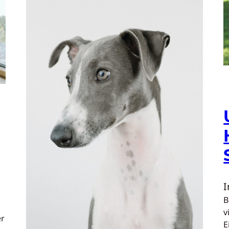
B
v
er
E