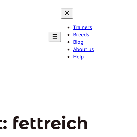
Trainers
Breeds
Blog
About us
Help
t:
fettreich