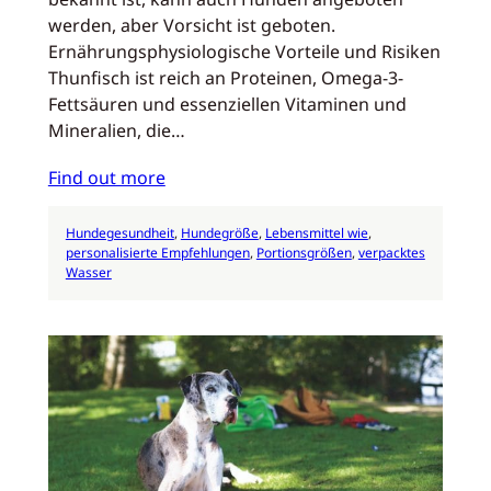
werden, aber Vorsicht ist geboten.
Ernährungsphysiologische Vorteile und Risiken
Thunfisch ist reich an Proteinen, Omega-3-
Fettsäuren und essenziellen Vitaminen und
Mineralien, die…
Find out more
Hundegesundheit
, 
Hundegröße
, 
Lebensmittel wie
, 
personalisierte Empfehlungen
, 
Portionsgrößen
, 
verpacktes
Wasser