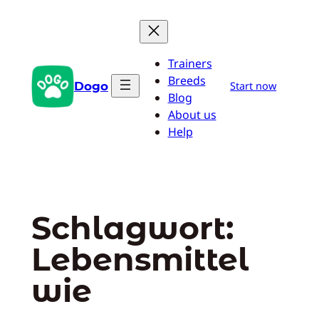
Zum
Inhalt
springen
Trainers
Breeds
Dogo
Start now
Blog
About us
Help
Schlagwort:
Lebensmittel
wie