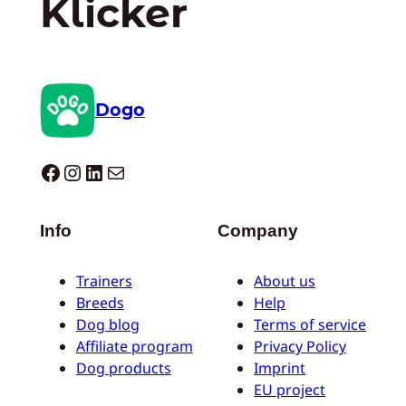
Klicker
Dogo
Dogo facebook
Instagram
LinkedIn
E-Mail
Info
Company
Trainers
About us
Breeds
Help
Dog blog
Terms of service
Affiliate program
Privacy Policy
Dog products
Imprint
EU project