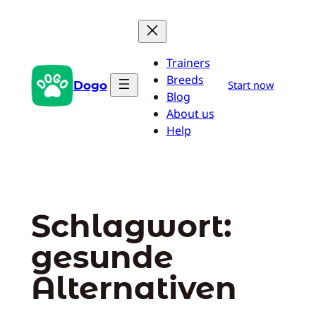
Zum
Inhalt
springen
Trainers
Breeds
Dogo
Start now
Blog
About us
Help
Schlagwort:
gesunde
Alternativen