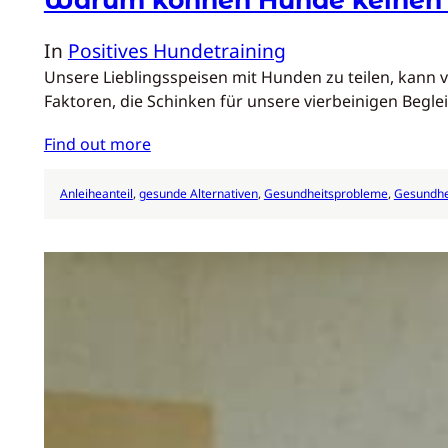
In
Positives Hundetraining
Unsere Lieblingsspeisen mit Hunden zu teilen, kann v
Faktoren, die Schinken für unsere vierbeinigen Begl
Find out more
Anleiheanteil
, 
gesunde Alternativen
, 
Gesundheitsprobleme
, 
Gesundhei