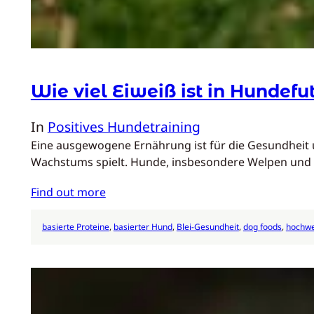
Wie viel Eiweiß ist in Hundefu
In
Positives Hundetraining
Eine ausgewogene Ernährung ist für die Gesundheit 
Wachstums spielt. Hunde, insbesondere Welpen und 
Find out more
basierte Proteine
, 
basierter Hund
, 
Blei-Gesundheit
, 
dog foods
, 
hochwe