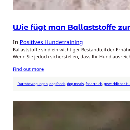
Wie fügt man Ballaststoffe z
In
Positives Hundetraining
Ballaststoffe sind ein wichtiger Bestandteil der Ern
Wenn Sie jedoch sicherstellen, dass Ihr Hund ausreic
Find out more
Darmbewegungen
, 
dog foods
, 
dog meals
, 
faserreich
, 
gewerblicher H