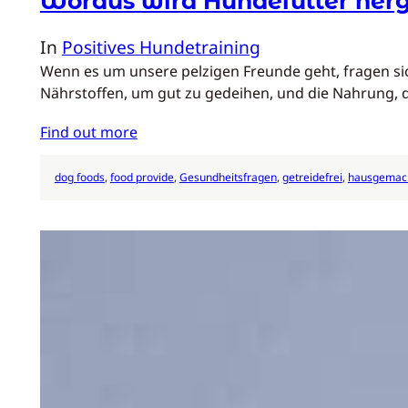
Woraus wird Hundefutter herg
In
Positives Hundetraining
Wenn es um unsere pelzigen Freunde geht, fragen sic
Nährstoffen, um gut zu gedeihen, und die Nahrung, 
Find out more
dog foods
, 
food provide
, 
Gesundheitsfragen
, 
getreidefrei
, 
hausgemac