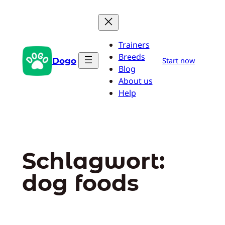
Zum
Inhalt
springen
Trainers
Breeds
Dogo
Start now
Blog
About us
Help
Schlagwort:
dog foods