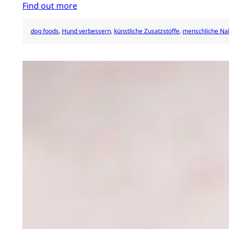
Find out more
dog foods
, 
Hund verbessern
, 
künstliche Zusatzstoffe
, 
menschliche Na