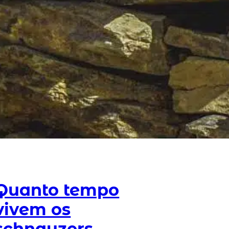
Quanto tempo
vivem os
schnauzers