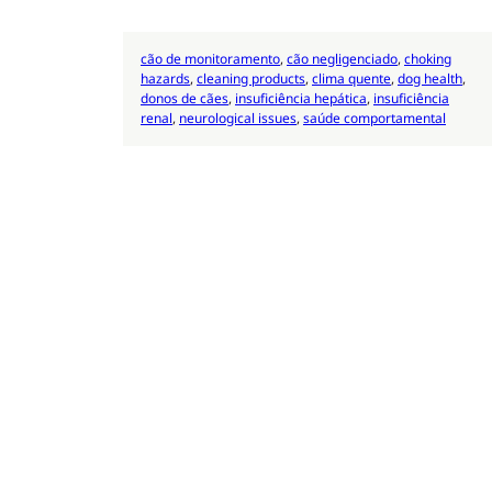
cão de monitoramento
, 
cão negligenciado
, 
choking
hazards
, 
cleaning products
, 
clima quente
, 
dog health
, 
donos de cães
, 
insuficiência hepática
, 
insuficiência
renal
, 
neurological issues
, 
saúde comportamental