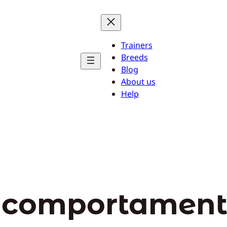
Trainers
Breeds
Blog
About us
Help
 comportament