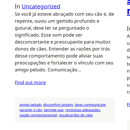
In
Uncategorized
Se você já esteve abraçado com seu cão e, de
repente, ouviu um gemido profundo e
gutural, deve ter se perguntado o
significado. Esse som pode ser
A
desconcertante e preocupante para muitos
u
donos de cães. Entender as razões por trás
d
desse comportamento pode aliviar suas
s
preocupações e fortalecer o vínculo com seu
t
amigo peludo. Comunicação…
n
p
Find out more
u
c
F
amigo peludo
, 
discomfort anxiety
, 
dogs communicate
, 
garantir o cão
, 
permite que
, 
respostas adequadas
, 
saúde comportamental
, 
vocalizações de cães