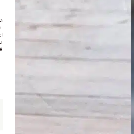
sa
a
el
u
é