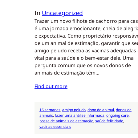
In
Uncategorized
Trazer um novo filhote de cachorro para ca
é uma jornada emocionante, cheia de alegri
e expectativa. Como proprietário responsáv
de um animal de estimação, garantir que se
amigo peludo receba as vacinas adequadas 
vital para a saúde e o bem-estar dele. Uma
pergunta comum que os novos donos de
animais de estimação têm…
Find out more
16 semanas
, 
amigo peludo
, 
dono do animal
, 
donos de
animais
, 
fazer uma análise informada
, 
ongoing care
, 
posse de animais de estimação
, 
saúde felicidade
, 
vacinas essenciais