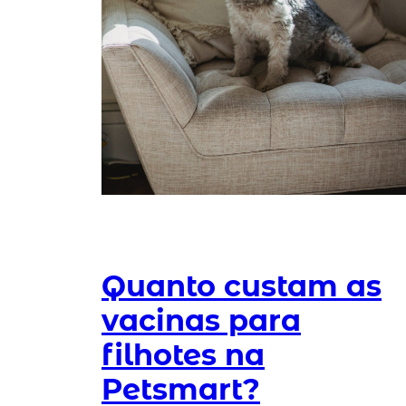
Quanto custam as
vacinas para
filhotes na
Petsmart?