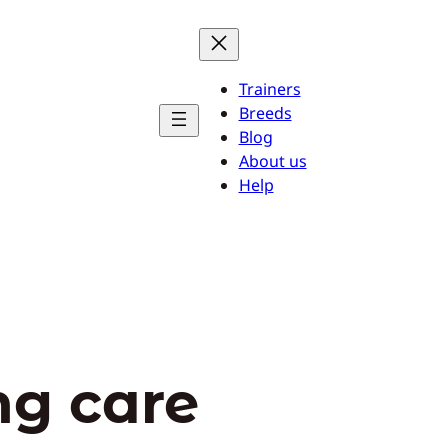
Trainers
Breeds
Blog
About us
Help
ng care