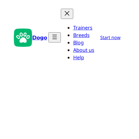
Pular
para
o
Trainers
conteúdo
Breeds
Dogo
Start now
Blog
About us
Help