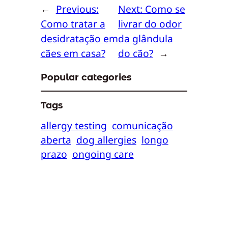
←
Previous:
Next:
Como se
Como tratar a
livrar do odor
desidratação em
da glândula
cães em casa?
do cão?
→
Popular categories
Tags
allergy testing
comunicação
aberta
dog allergies
longo
prazo
ongoing care