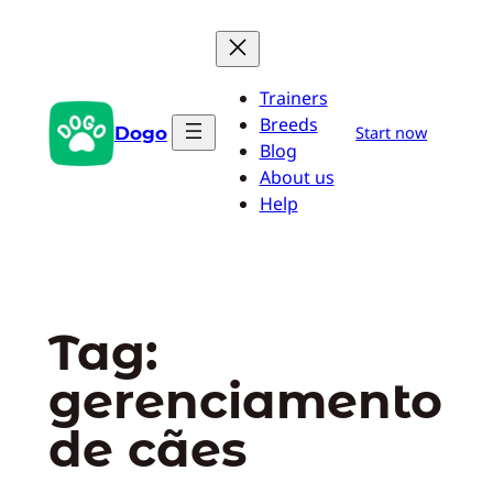
Pular
para
o
Trainers
conteúdo
Breeds
Dogo
Start now
Blog
About us
Help
Tag:
gerenciamento
de cães