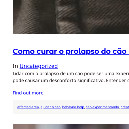
Como curar o prolapso do cão
In
Uncategorized
Lidar com o prolapso de um cão pode ser uma experiê
pode causar um desconforto significativo. Entender
Find out more
affected area
, 
ajudar o cão
, 
behavior help
, 
cão experimentando
, 
crea