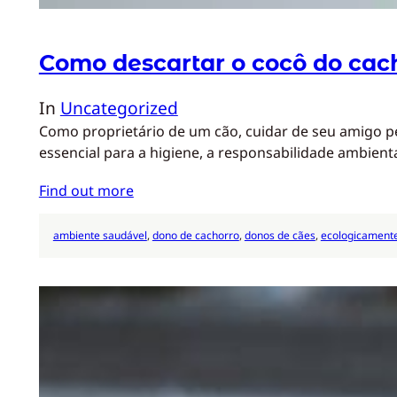
Como descartar o cocô do cac
In
Uncategorized
Como proprietário de um cão, cuidar de seu amigo p
essencial para a higiene, a responsabilidade ambien
Find out more
ambiente saudável
, 
dono de cachorro
, 
donos de cães
, 
ecologicamente