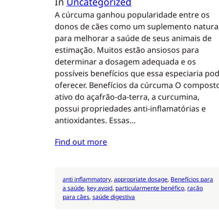
In
Uncategorized
A cúrcuma ganhou popularidade entre os
donos de cães como um suplemento natura
para melhorar a saúde de seus animais de
estimação. Muitos estão ansiosos para
determinar a dosagem adequada e os
possíveis benefícios que essa especiaria po
oferecer. Benefícios da cúrcuma O compost
ativo do açafrão-da-terra, a curcumina,
possui propriedades anti-inflamatórias e
antioxidantes. Essas…
Find out more
anti inflammatory
, 
appropriate dosage
, 
Benefícios para
a saúde
, 
key avoid
, 
particularmente benéfico
, 
ração
para cães
, 
saúde digestiva