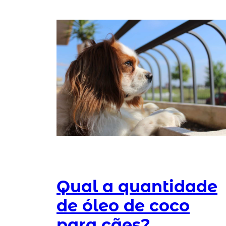
Qual a quantidade
de óleo de coco
para cães?