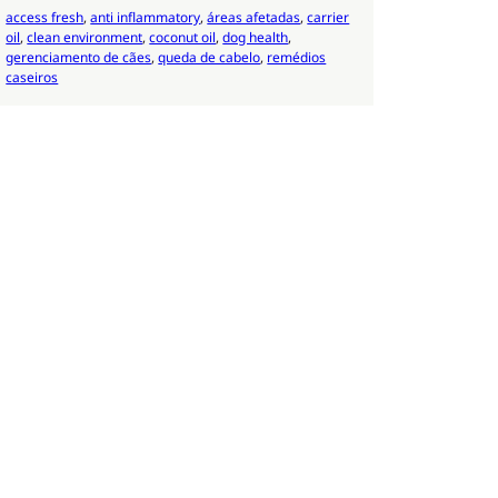
access fresh
, 
anti inflammatory
, 
áreas afetadas
, 
carrier
oil
, 
clean environment
, 
coconut oil
, 
dog health
, 
gerenciamento de cães
, 
queda de cabelo
, 
remédios
caseiros