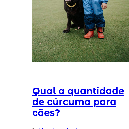
Qual a quantidade
de cúrcuma para
cães?