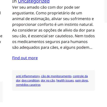
In
Uncategorized
Ver seu amado cão com dor pode ser
l
angustiante. Como proprietário de um
animal de estimação, aliviar seu sofrimento e
proporcionar conforto é um instinto natural.
Ao considerar as opções de alívio da dor para
de
seu cão, é essencial ser cauteloso. Nem todos
o
os medicamentos seguros para humanos
são adequados para cães, e alguns podem…
Find out more
anti inflammatory
, 
cão de monitoramento
, 
controle da
dor
, 
dog condition
, 
dor no cão
, 
health issues
, 
pain dogs
, 
remédios caseiros