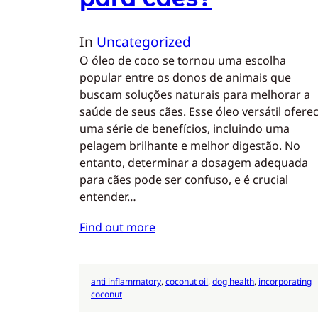
In
Uncategorized
O óleo de coco se tornou uma escolha
popular entre os donos de animais que
buscam soluções naturais para melhorar a
saúde de seus cães. Esse óleo versátil ofere
uma série de benefícios, incluindo uma
pelagem brilhante e melhor digestão. No
entanto, determinar a dosagem adequada
para cães pode ser confuso, e é crucial
entender…
Find out more
anti inflammatory
, 
coconut oil
, 
dog health
, 
incorporating
coconut