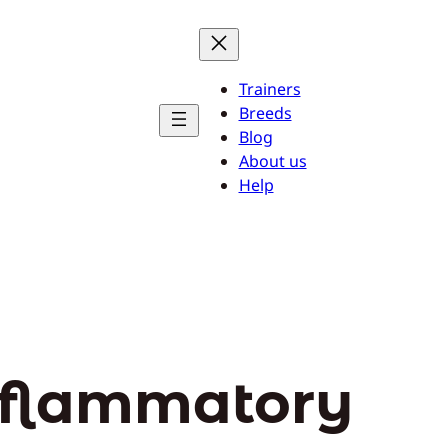
Trainers
Breeds
Blog
About us
Help
nflammatory