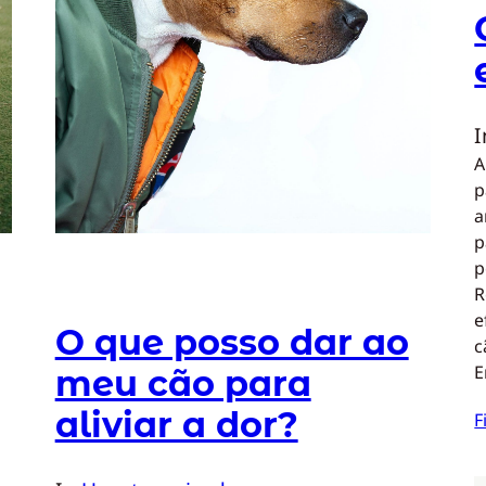
A
p
a
p
p
R
e
O que posso dar ao
c
E
meu cão para
aliviar a dor?
F