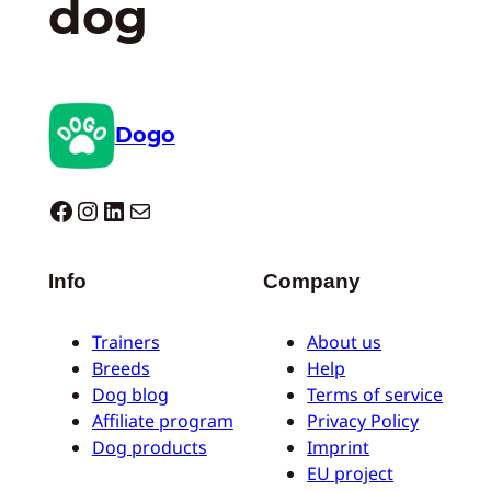
dog
Dogo
Dogo facebook
Instagram
LinkedIn
E-mail
Info
Company
Trainers
About us
Breeds
Help
Dog blog
Terms of service
Affiliate program
Privacy Policy
Dog products
Imprint
EU project