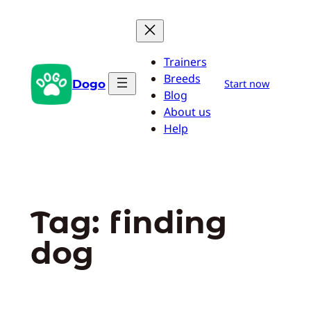
Pular
para
o
Trainers
conteúdo
Breeds
Dogo
Start now
Blog
About us
Help
Tag:
finding
dog