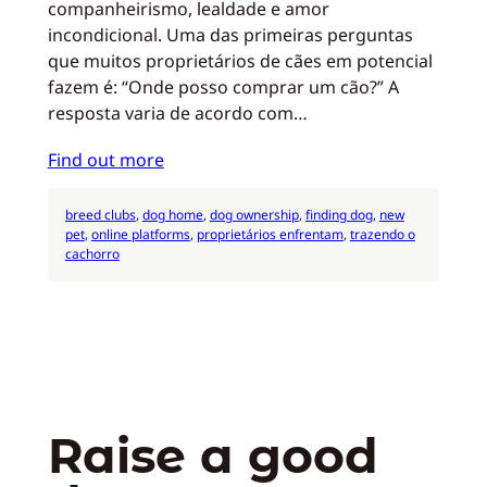
companheirismo, lealdade e amor
incondicional. Uma das primeiras perguntas
que muitos proprietários de cães em potencial
fazem é: “Onde posso comprar um cão?” A
resposta varia de acordo com…
Find out more
breed clubs
, 
dog home
, 
dog ownership
, 
finding dog
, 
new
pet
, 
online platforms
, 
proprietários enfrentam
, 
trazendo o
cachorro
Raise a good