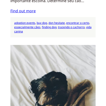
importante escolha. Determine seu cão…
Find out more
adoption events
, 
buy dog
, 
don hesitate
, 
encontrar o certo
, 
especialmente cães
, 
finding dog
, 
trazendo o cachorro
, 
vida
canina