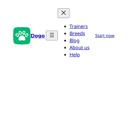
Pular
para
o
Trainers
conteúdo
Breeds
Dogo
Start now
Blog
About us
Help