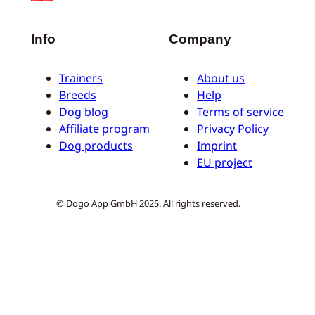
Info
Company
Trainers
About us
Breeds
Help
Dog blog
Terms of service
Affiliate program
Privacy Policy
Dog products
Imprint
EU project
© Dogo App GmbH 2025. All rights reserved.