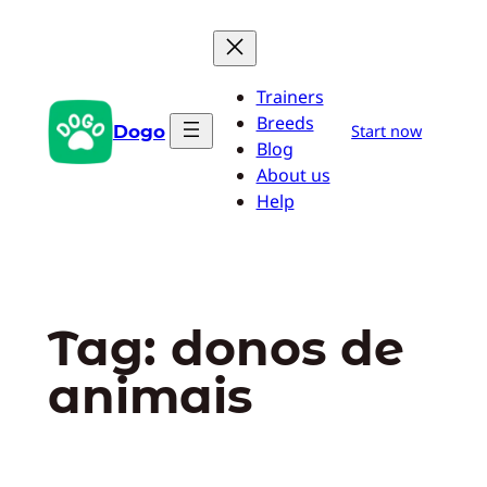
Pular
para
o
Trainers
conteúdo
Breeds
Dogo
Start now
Blog
About us
Help
Tag:
donos de
animais