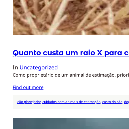
Quanto custa um raio X para 
In
Uncategorized
Como proprietário de um animal de estimação, priori
Find out more
cão planejador
, 
cuidados com animais de estimação
, 
custo do cão
, 
do