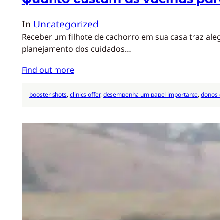
In
Uncategorized
Receber um filhote de cachorro em sua casa traz ale
planejamento dos cuidados…
Find out more
booster shots
, 
clinics offer
, 
desempenha um papel importante
, 
donos 