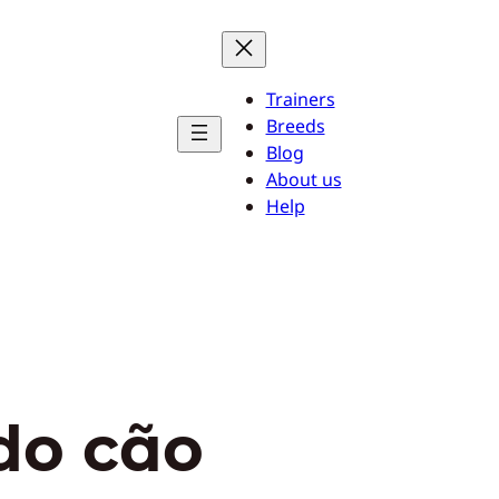
Trainers
Breeds
Blog
About us
Help
do cão