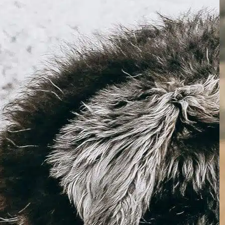
Quanto custa a
limpeza dos dentes
de cães?
In
Uncategorized
Cuidar da saúde bucal de um cão é
fundamental para ter um animal de
estimação responsável. Muitos donos de
cães frequentemente se perguntam: “Quanto
custa a limpeza dos dentes de um cão?” ou
“Qual é o custo da limpeza dentária de um
cão?” Conhecer as despesas envolvidas e a
importância de manter a higiene bucal…
Find out more