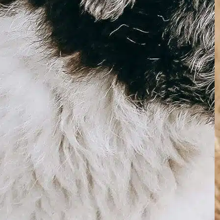
brushing dog
, 
cão oral
, 
custo do cão
, 
dental care
, 
dental
cleaning
, 
dental cleanings
, 
dentes de cachorro
, 
donos
de cães
, 
health issues
, 
melhorar o cão
, 
odontológico
para cães
, 
saúde bucal