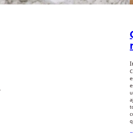
C
e
e
o
u
a
t
c
q