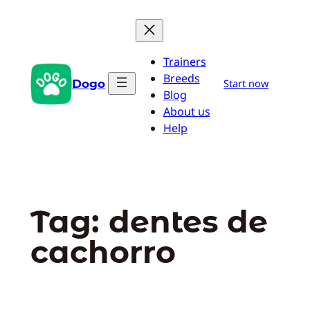
Pular
para
o
Trainers
conteúdo
Breeds
Dogo
Start now
Blog
About us
Help
Tag:
dentes de
cachorro