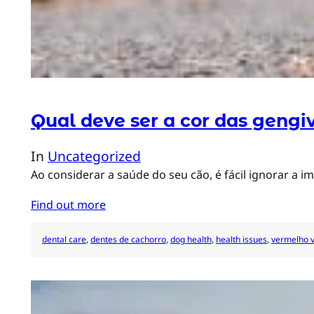
Qual deve ser a cor das gengi
In
Uncategorized
Ao considerar a saúde do seu cão, é fácil ignorar a 
Find out more
dental care
, 
dentes de cachorro
, 
dog health
, 
health issues
, 
vermelho v