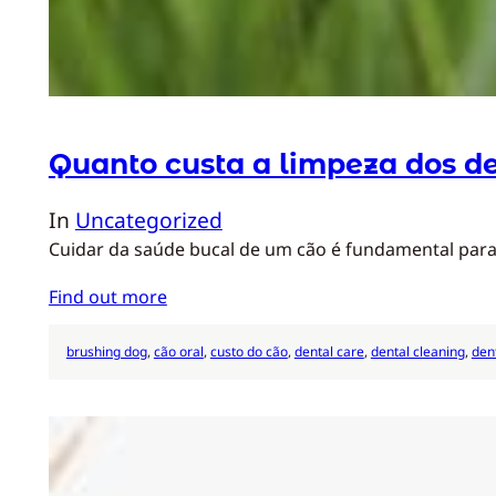
Quanto custa a limpeza dos d
In
Uncategorized
Cuidar da saúde bucal de um cão é fundamental para
Find out more
brushing dog
, 
cão oral
, 
custo do cão
, 
dental care
, 
dental cleaning
, 
den