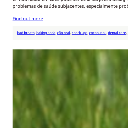
problemas de saúde subjacentes, especialmente prob
Find out more
bad breath
, 
baking soda
, 
cão oral
, 
check ups
, 
coconut oil
, 
dental care
, 