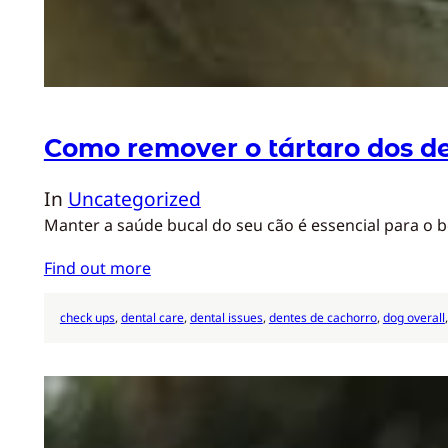
Como remover o tártaro dos d
In
Uncategorized
Manter a saúde bucal do seu cão é essencial para o 
Find out more
check ups
, 
dental care
, 
dental issues
, 
dentes de cachorro
, 
dog overall
,