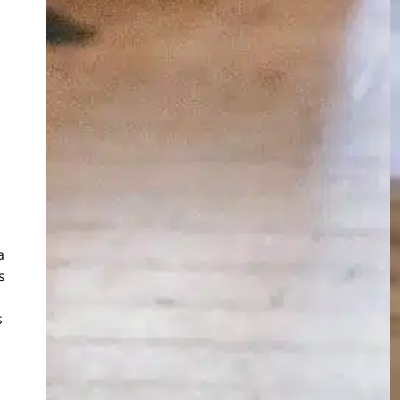
a
a
s
s