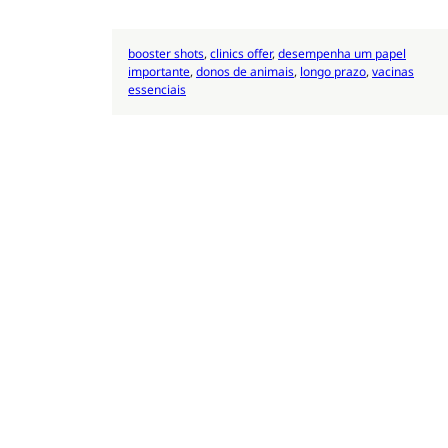
booster shots
, 
clinics offer
, 
desempenha um papel
importante
, 
donos de animais
, 
longo prazo
, 
vacinas
essenciais