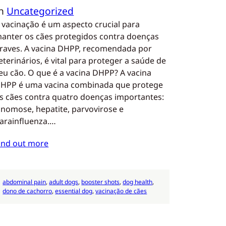
In
Uncategorized
 vacinação é um aspecto crucial para
anter os cães protegidos contra doenças
raves. A vacina DHPP, recomendada por
eterinários, é vital para proteger a saúde de
eu cão. O que é a vacina DHPP? A vacina
HPP é uma vacina combinada que protege
s cães contra quatro doenças importantes:
inomose, hepatite, parvovirose e
arainfluenza.…
ind out more
abdominal pain
, 
adult dogs
, 
booster shots
, 
dog health
, 
dono de cachorro
, 
essential dog
, 
vacinação de cães