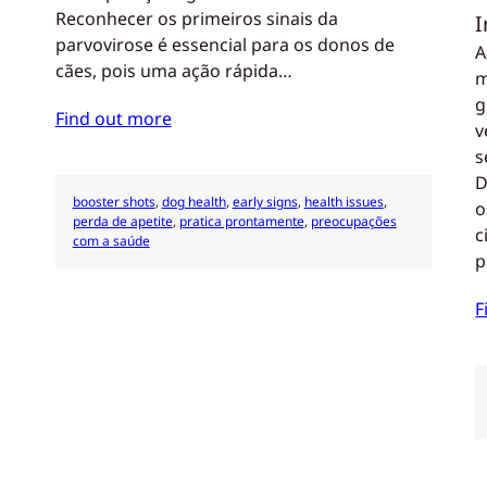
Reconhecer os primeiros sinais da
parvovirose é essencial para os donos de
A
cães, pois uma ação rápida…
m
g
Find out more
v
s
D
booster shots
, 
dog health
, 
early signs
, 
health issues
, 
o
perda de apetite
, 
pratica prontamente
, 
preocupações
c
com a saúde
p
F