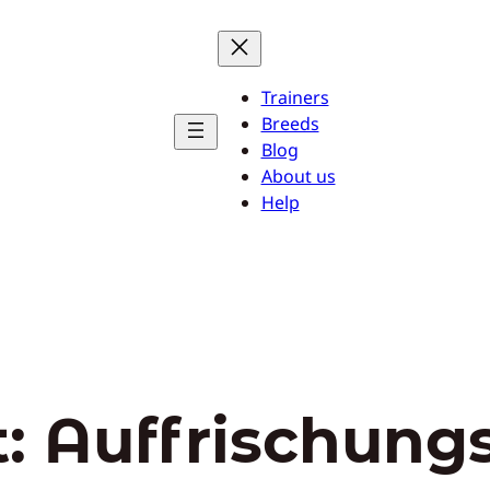
Trainers
Breeds
Blog
About us
Help
t:
Auffrischung