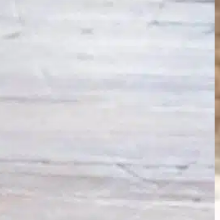
Find out more
16 Wochen
, 
Auffrischungsimpfungen
, 
Kontrolluntersuchungen
, 
Parvovirose Staupe
, 
vollständig
geimpft