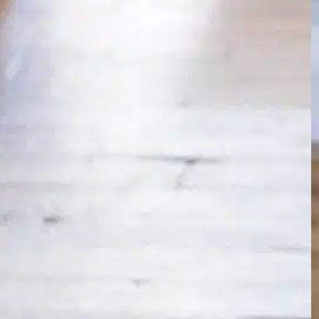
Wann sind Welpen
vollständig
geimpft?
In
Positives Hundetraining
Die Aufnahme eines Welpen ist eine
aufregende Reise voller Freude,
Streicheleinheiten und einiger
Herausforderungen. Ein wichtiger Aspekt bei
der Aufnahme eines neuen pelzigen
Freundes ist es, sicherzustellen, dass er
gesund und gegen vermeidbare Krankheiten
geschützt ist. Die Kenntnis des Impfplans für
Ihren Welpen ist wichtig, damit er während
seines Wachstums sicher und gesund bleibt.
Wichtigkeit…