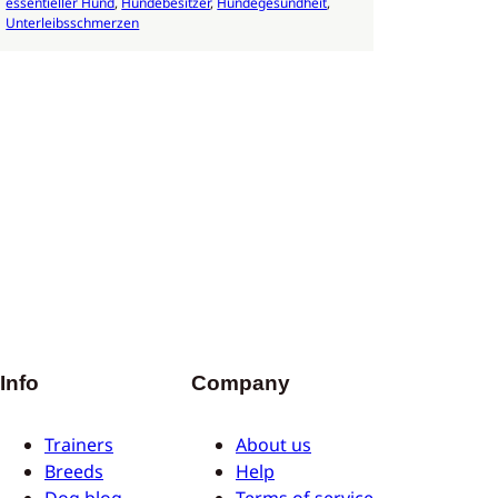
essentieller Hund
, 
Hundebesitzer
, 
Hundegesundheit
, 
Unterleibsschmerzen
Info
Company
Trainers
About us
Breeds
Help