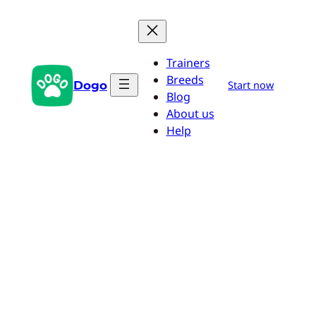
Pular
para
o
Trainers
conteúdo
Breeds
Dogo
Start now
Blog
About us
Help