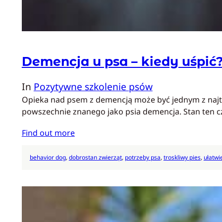
Demencja u psa – kiedy uśpić
In
Pozytywne szkolenie psów
Opieka nad psem z demencją może być jednym z najtr
powszechnie znanego jako psia demencja. Stan ten c
Find out more
behavior dog
, 
dobrostan zwierząt
, 
potrzeby psa
, 
troskliwy pies
, 
ułatwi