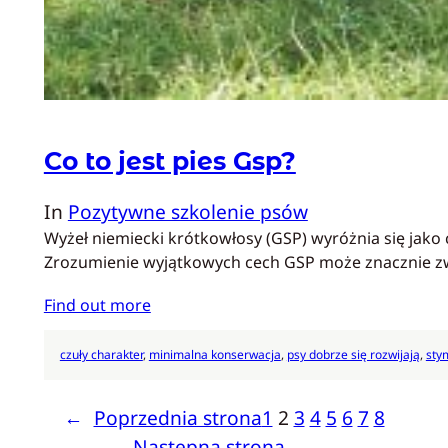
Co to jest pies Gsp?
In
Pozytywne szkolenie psów
Wyżeł niemiecki krótkowłosy (GSP) wyróżnia się jako
Zrozumienie wyjątkowych cech GSP może znacznie zwi
Find out more
czuły charakter
, 
minimalna konserwacja
, 
psy dobrze się rozwijają
, 
sty
←
Poprzednia strona
1
2
3
4
5
6
7
8
Następna strona
→