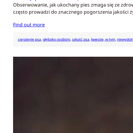
Obserwowanie, jak ukochany pies zmaga się ze zdrow
często prowadzi do znacznego pogorszenia jakości ży
Find out more
cierpienie psa
, 
głęboko osobisty
, 
jakość psa
, 
kwestie, w tym
, 
niewydol