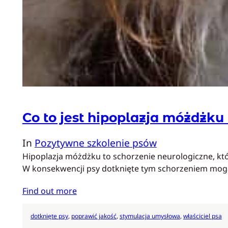
Co to jest hipoplazja móżdżku
In
Pozytywne szkolenie psów
Hipoplazja móżdżku to schorzenie neurologiczne, któ
W konsekwencji psy dotknięte tym schorzeniem mogą
Find out more
dotknięte psy
, 
poprawić jakość
, 
stymulacja umysłowa
, 
właściciel psa