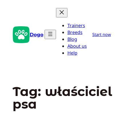
Przejdź
do
treści
Trainers
Breeds
Dogo
Start now
Blog
About us
Help
Tag:
właściciel
psa