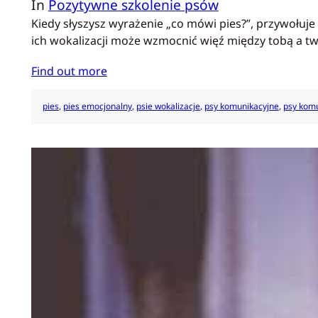
In
Pozytywne szkolenie psów
Kiedy słyszysz wyrażenie „co mówi pies?”, przywołuj
ich wokalizacji może wzmocnić więź między tobą a tw
Find out more
pies
, 
pies emocjonalny
, 
psie wokalizacje
, 
psy komunikacyjne
, 
psy komu