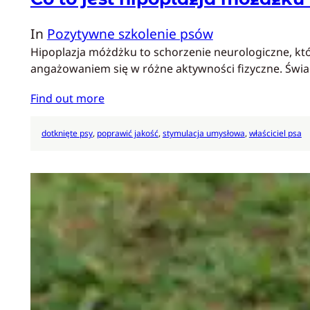
In
Pozytywne szkolenie psów
Hipoplazja móżdżku to schorzenie neurologiczne, kt
angażowaniem się w różne aktywności fizyczne. Św
Find out more
dotknięte psy
, 
poprawić jakość
, 
stymulacja umysłowa
, 
właściciel psa