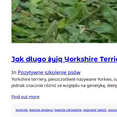
Jak długo żyją Yorkshire Terr
In
Pozytywne szkolenie psów
Yorkshire terriery, pieszczotliwie nazywane Yorkies, 
jednak znacznie różnić ze względu na genetykę, diet
Find out more
kontrole
, 
kwestie wiodące
, 
kwestie zdrowotne
, 
poprawić jakość
, 
posia