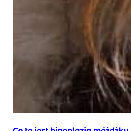
Co to jest hipoplazja móżdżku