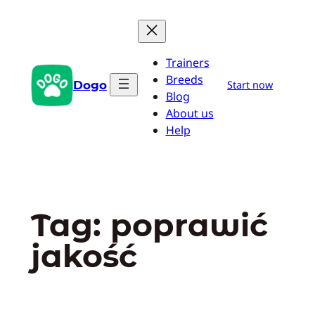
Przejdź
do
treści
Trainers
Breeds
Dogo
Start now
Blog
About us
Help
Tag:
poprawić
jakość