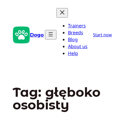
Przejdź
do
treści
Trainers
Breeds
Dogo
Start now
Blog
About us
Help
Tag:
głęboko
osobisty