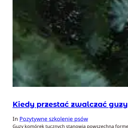
Kiedy przestać zwalczać guz
In
Pozytywne szkolenie psów
Guzy komórek tucznych stanowią powszechną formę raka