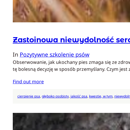
Zastoinowa niewydolność serc
In
Pozytywne szkolenie psów
Obserwowanie, jak ukochany pies zmaga się ze zdrowi
tę bolesną decyzję w sposób przemyślany. Czym jes
Find out more
cierpienie psa
, 
głęboko osobisty
, 
jakość psa
, 
kwestie, w tym
, 
niewydol