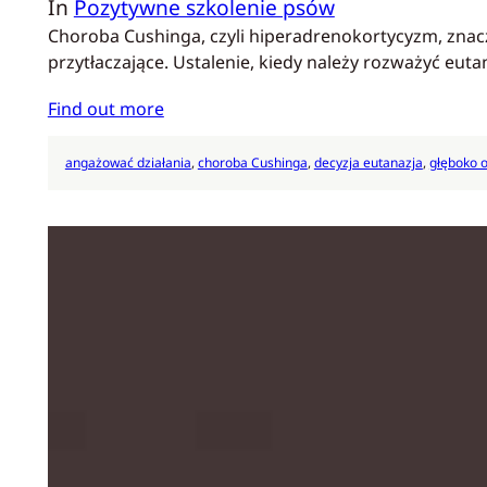
In
Pozytywne szkolenie psów
Choroba Cushinga, czyli hiperadrenokortycyzm, znacz
przytłaczające. Ustalenie, kiedy należy rozważyć e
Find out more
angażować działania
, 
choroba Cushinga
, 
decyzja eutanazja
, 
głęboko o