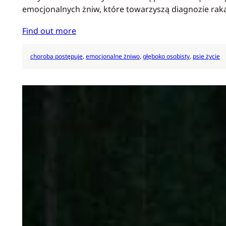
emocjonalnych żniw, które towarzyszą diagnozie raka
Find out more
choroba postępuje
, 
emocjonalne żniwo
, 
głęboko osobisty
, 
psie życie