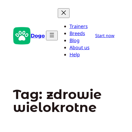
Przejdź
do
treści
Trainers
Breeds
Dogo
Start now
Blog
About us
Help
Tag:
zdrowie
wielokrotne