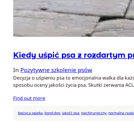
Kiedy uśpić psa z rozdartym 
In
Pozytywne szkolenie psów
Decyzja o uśpieniu psa to emocjonalna walka dla każd
sposobu oceny jakości życia psa. Skutki zerwania A
Find out more
bieżąca opieka
, 
bond dog
, 
jakość psa
, 
niechirurgiczny
, 
normalna reakc