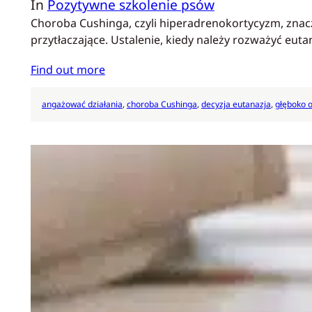
In
Pozytywne szkolenie psów
Choroba Cushinga, czyli hiperadrenokortycyzm, znacz
przytłaczające. Ustalenie, kiedy należy rozważyć e
Find out more
angażować działania
, 
choroba Cushinga
, 
decyzja eutanazja
, 
głęboko o