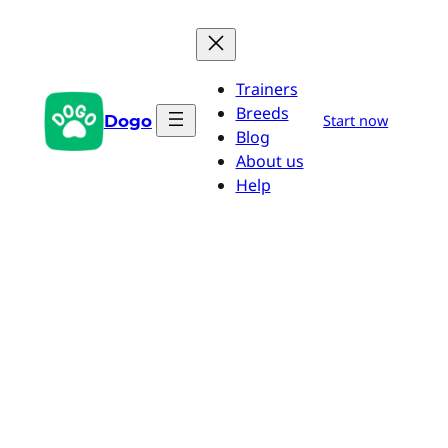
Przejdź
do
treści
Trainers
Breeds
Dogo
Start now
Blog
About us
Help