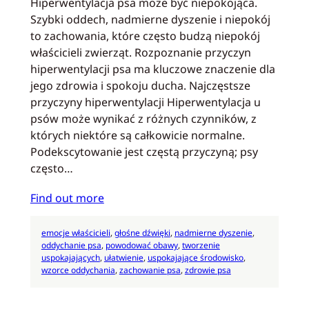
Hiperwentylacja psa może być niepokojąca.
Szybki oddech, nadmierne dyszenie i niepokój
to zachowania, które często budzą niepokój
właścicieli zwierząt. Rozpoznanie przyczyn
hiperwentylacji psa ma kluczowe znaczenie dla
jego zdrowia i spokoju ducha. Najczęstsze
przyczyny hiperwentylacji Hiperwentylacja u
psów może wynikać z różnych czynników, z
których niektóre są całkowicie normalne.
Podekscytowanie jest częstą przyczyną; psy
często…
Find out more
emocje właścicieli
, 
głośne dźwięki
, 
nadmierne dyszenie
, 
oddychanie psa
, 
powodować obawy
, 
tworzenie
uspokajających
, 
ułatwienie
, 
uspokajające środowisko
, 
wzorce oddychania
, 
zachowanie psa
, 
zdrowie psa