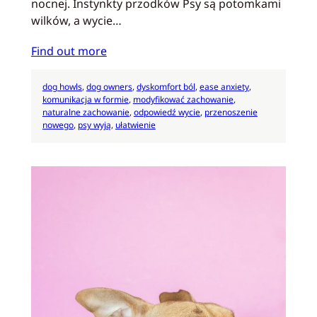
nocnej. Instynkty przodków Psy są potomkami
wilków, a wycie…
Find out more
dog howls
, 
dog owners
, 
dyskomfort ból
, 
ease anxiety
, 
komunikacja w formie
, 
modyfikować zachowanie
, 
naturalne zachowanie
, 
odpowiedź wycie
, 
przenoszenie
nowego
, 
psy wyją
, 
ułatwienie