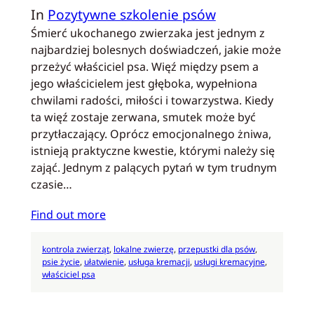
In
Pozytywne szkolenie psów
Śmierć ukochanego zwierzaka jest jednym z
najbardziej bolesnych doświadczeń, jakie może
przeżyć właściciel psa. Więź między psem a
jego właścicielem jest głęboka, wypełniona
chwilami radości, miłości i towarzystwa. Kiedy
ta więź zostaje zerwana, smutek może być
przytłaczający. Oprócz emocjonalnego żniwa,
istnieją praktyczne kwestie, którymi należy się
zająć. Jednym z palących pytań w tym trudnym
czasie…
Find out more
kontrola zwierząt
, 
lokalne zwierzę
, 
przepustki dla psów
, 
psie życie
, 
ułatwienie
, 
usługa kremacji
, 
usługi kremacyjne
, 
właściciel psa