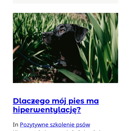
Dlaczego mój pies ma
hiperwentylację?
In
Pozytywne szkolenie psów