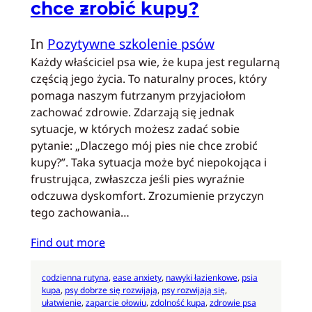
chce zrobić kupy?
In
Pozytywne szkolenie psów
Każdy właściciel psa wie, że kupa jest regularną
częścią jego życia. To naturalny proces, który
pomaga naszym futrzanym przyjaciołom
zachować zdrowie. Zdarzają się jednak
sytuacje, w których możesz zadać sobie
pytanie: „Dlaczego mój pies nie chce zrobić
kupy?”. Taka sytuacja może być niepokojąca i
frustrująca, zwłaszcza jeśli pies wyraźnie
odczuwa dyskomfort. Zrozumienie przyczyn
tego zachowania…
Find out more
codzienna rutyna
, 
ease anxiety
, 
nawyki łazienkowe
, 
psia
kupa
, 
psy dobrze się rozwijają
, 
psy rozwijają się
, 
ułatwienie
, 
zaparcie ołowiu
, 
zdolność kupa
, 
zdrowie psa