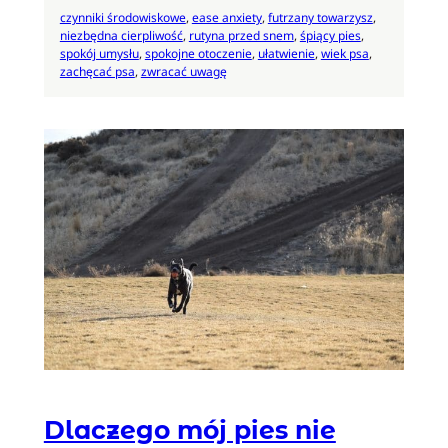
czynniki środowiskowe
, 
ease anxiety
, 
futrzany towarzysz
, 
niezbędna cierpliwość
, 
rutyna przed snem
, 
śpiący pies
, 
spokój umysłu
, 
spokojne otoczenie
, 
ułatwienie
, 
wiek psa
, 
zachęcać psa
, 
zwracać uwagę
Dlaczego mój pies nie