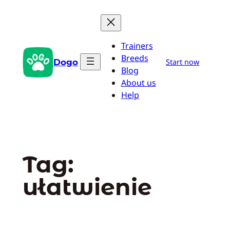
Przejdź
do
treści
Trainers
Breeds
Dogo
Start now
Blog
About us
Help
Tag:
ułatwienie