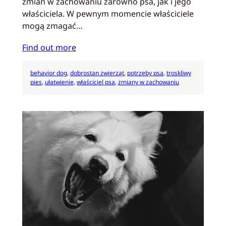
zmian w zachowaniu zarówno psa, jak i jego
właściciela. W pewnym momencie właściciele
mogą zmagać…
Find out more
behavior dog
, 
dobrostan zwierząt
, 
potrzeby psa
, 
troskliwy
pies
, 
ułatwienie
, 
właściciel psa
, 
zmiany w zachowaniu