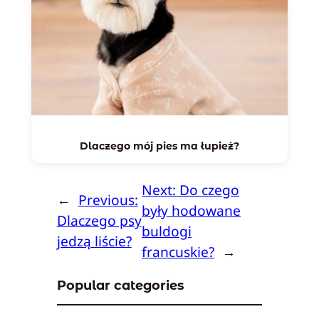
Dlaczego mój pies ma łupież?
Next:
Do czego
←
Previous:
były hodowane
Dlaczego psy
buldogi
jedzą liście?
francuskie?
→
Popular categories