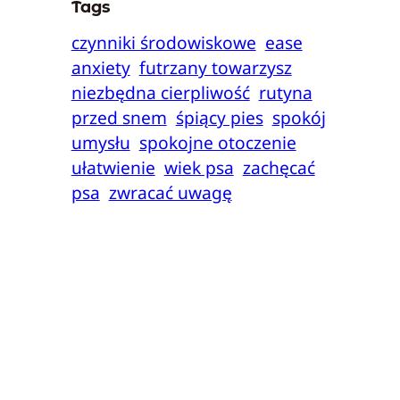
Tags
czynniki środowiskowe
ease
anxiety
futrzany towarzysz
niezbędna cierpliwość
rutyna
przed snem
śpiący pies
spokój
umysłu
spokojne otoczenie
ułatwienie
wiek psa
zachęcać
psa
zwracać uwagę