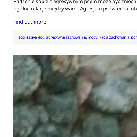
Radzenie sobie z agresywnym psem może być zniechęcaj
ogólne relacje między wami. Agresja u psów może ob
Find out more
aggressive dog
, 
agresywne zachowanie
, 
modyfikacja zachowania
, 
pom