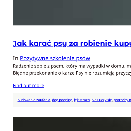
Jak karać psy za robienie ku
In
Pozytywne szkolenie psów
Radzenie sobie z psem, który ma wypadki w domu, moż
Błędne przekonanie o karze Psy nie rozumieją przyc
Find out more
budowanie zaufania
, 
dog pooping
, 
lęk strach
, 
pies uczy się
, 
potrzeby 