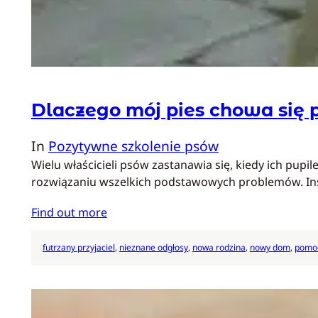
Dlaczego mój pies chowa się 
In
Pozytywne szkolenie psów
Wielu właścicieli psów zastanawia się, kiedy ich pup
rozwiązaniu wszelkich podstawowych problemów. In
Find out more
futrzany przyjaciel
, 
nieznane odgłosy
, 
nowa rodzina
, 
nowy dom
, 
pomoc