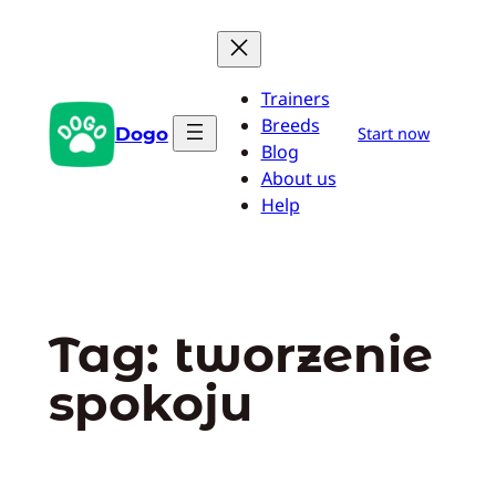
Przejdź
do
treści
Trainers
Breeds
Dogo
Start now
Blog
About us
Help
Tag:
tworzenie
spokoju