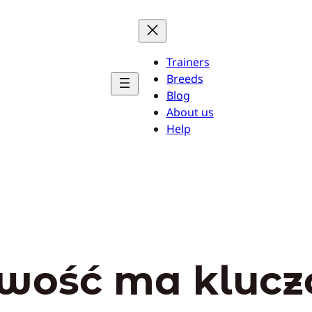
Trainers
Breeds
Blog
About us
Help
liwość ma kluc