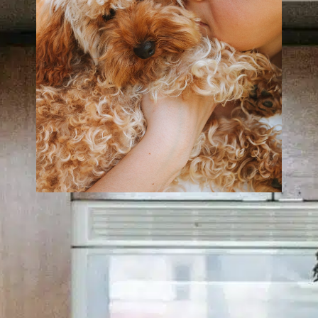
Dlaczego mój pies
drapie pościel?