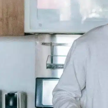
In
Pozytywne szkolenie psów
Zauważenie, że pies drapie pościel może być
zastanawiające. Zachowanie to, choć
pozornie dziwne, często ma swoje źródło w
instynktownych działaniach i potrzebach
emocjonalnych. Rozpoznanie przyczyn tego
drapania może pomóc wzmocnić więź, którą
dzielisz ze swoim futrzanym przyjacielem.
Zachowania instynktowne Psy są
stworzeniami z przyzwyczajenia, a ich
zachowanie związane z drapaniem można
prześledzić wstecz do ich…
Find out more
cierpliwość ma kluczowe znaczenie
, 
cierpliwość miłość
, 
drapanie psa
, 
dyfuzory feromonów
, 
dziwactwa
osobowości
, 
elementy takie jak
, 
psy drapią
, 
stymulacja