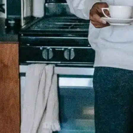
fizyczna
, 
tworzenie spokoju
, 
zachowanie psa