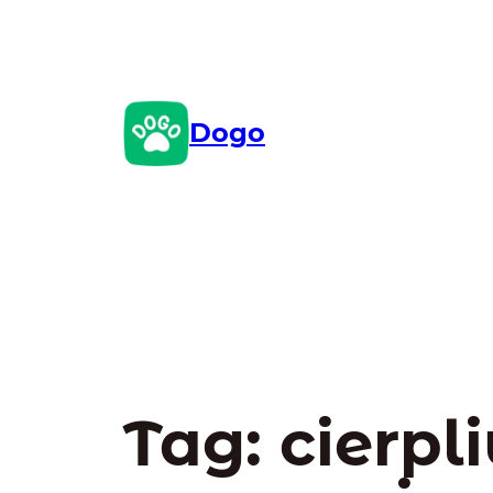
Przejdź
do
treści
Dogo
Tag:
cierp