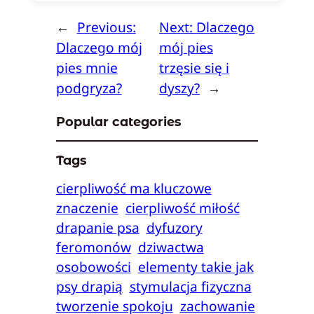
←
Previous:
Next:
Dlaczego
Dlaczego mój
mój pies
pies mnie
trzęsie się i
podgryza?
dyszy?
→
Popular categories
Tags
cierpliwość ma kluczowe
znaczenie
cierpliwość miłość
drapanie psa
dyfuzory
feromonów
dziwactwa
osobowości
elementy takie jak
psy drapią
stymulacja fizyczna
tworzenie spokoju
zachowanie