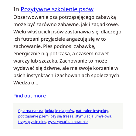
In
Pozytywne szkolenie psów
Obserwowanie psa potrząsającego zabawką
może być zarówno zabawne, jak i zagadkowe.
Wielu właścicieli psów zastanawia się, dlaczego
ich futrzani przyjaciele angażują się w to
zachowanie. Pies podnosi zabawkę,
energicznie nią potrząsa, a czasem nawet
warczy lub szczeka. Zachowanie to może
wydawać się dziwne, ale ma swoje korzenie w
psich instynktach i zachowaniach społecznych.
Wiedza o…
Find out more
figlarna natura
, 
koktajle dla psów
, 
naturalne instynkty
, 
potrząsanie psem
, 
psy się trzęsą
, 
stymulacja umysłowa
, 
trzęsący się pies
, 
wykazywać zachowanie