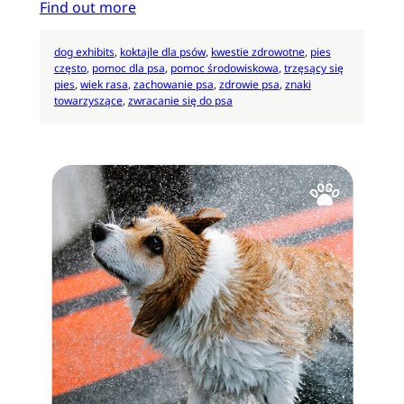
Find out more
dog exhibits
, 
koktajle dla psów
, 
kwestie zdrowotne
, 
pies
często
, 
pomoc dla psa
, 
pomoc środowiskowa
, 
trzęsący się
pies
, 
wiek rasa
, 
zachowanie psa
, 
zdrowie psa
, 
znaki
towarzyszące
, 
zwracanie się do psa