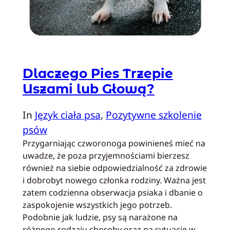
Dlaczego Pies Trzepie
Uszami lub Głową?
In
Język ciała psa
, 
Pozytywne szkolenie
psów
Przygarniając czworonoga powinieneś mieć na
uwadze, że poza przyjemnościami bierzesz
również na siebie odpowiedzialność za zdrowie
i dobrobyt nowego członka rodziny. Ważna jest
zatem codzienna obserwacja psiaka i dbanie o
zaspokojenie wszystkich jego potrzeb.
Podobnie jak ludzie, psy są narażone na
różnego rodzaju choroby oraz na sytuacje w