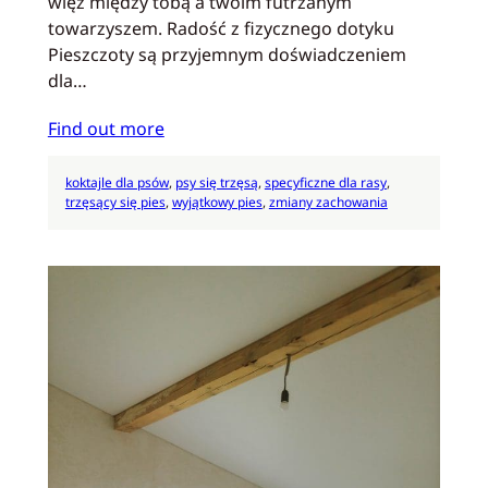
więź między tobą a twoim futrzanym
towarzyszem. Radość z fizycznego dotyku
Pieszczoty są przyjemnym doświadczeniem
dla…
Find out more
koktajle dla psów
, 
psy się trzęsą
, 
specyficzne dla rasy
, 
trzęsący się pies
, 
wyjątkowy pies
, 
zmiany zachowania