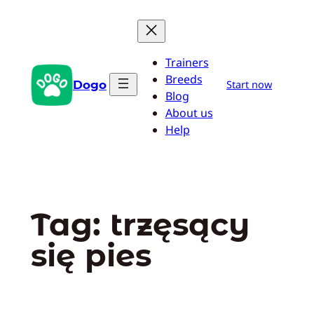
Przejdź
do
treści
Trainers
Breeds
Dogo
Start now
Blog
About us
Help
Tag:
trzęsący
się pies