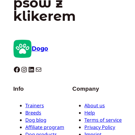
psów z
klikerem
Dogo
Dogo facebook
Instagram
LinkedIn
Mail
Info
Company
Trainers
About us
Breeds
Help
Dog blog
Terms of service
Affiliate program
Privacy Policy
Dog products
Imprint