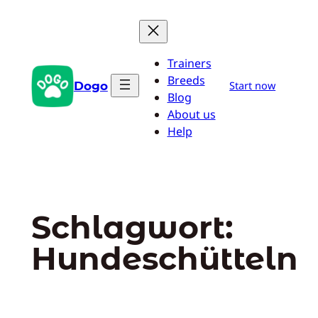
Zum
Inhalt
springen
Trainers
Breeds
Dogo
Start now
Blog
About us
Help
Schlagwort:
Hundeschütteln