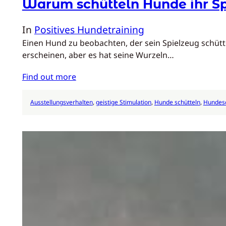
Warum schütteln Hunde ihr S
In
Positives Hundetraining
Einen Hund zu beobachten, der sein Spielzeug schütte
erscheinen, aber es hat seine Wurzeln…
Find out more
Ausstellungsverhalten
, 
geistige Stimulation
, 
Hunde schütteln
, 
Hundesc