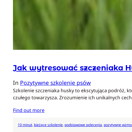
Jak wytresować szczeniaka 
In
Pozytywne szkolenie psów
Szkolenie szczeniaka husky to ekscytująca podróż, k
czułego towarzysza. Zrozumienie ich unikalnych ce
Find out more
10 minut
, 
bieżące szkolenie
, 
podstawowe polecenia
, 
pozytywne wzmo