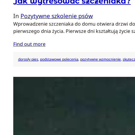
Jak wytresować szczeniaka?
In
Pozytywne szkolenie psów
Wprowadzenie szczeniaka do domu otwiera drzwi do ra
pierwszego dnia życia. Pierwsze dni kształtują życie 
Find out more
dorosły pies
, 
podstawowe polecenia
, 
pozytywne wzmocnienie
, 
skutecz