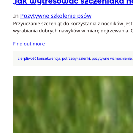
Jak wytresować szczeniaka n
In
Pozytywne szkolenie psów
Przyuczanie szczeniąt do korzystania z nocników jes
wyrabiania dobrych nawyków w miarę dojrzewania. C
Find out more
cierpliwość konsekwencja
, 
potrzeby łazienki
, 
pozytywne wzmocnienie
,