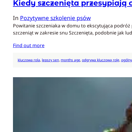
Kiedy szczenięta przesypiają 
In
Pozytywne szkolenie psów
Powitanie szczeniaka w domu to ekscytująca podróż pe
szczeniąt w zakresie snu Szczenięta, podobnie jak l
Find out more
kluczowa rola
, 
lepszy sen
, 
months age
, 
odgrywa kluczową rolę
, 
ogólny