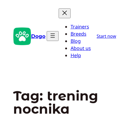
Przejdź
do
treści
Trainers
Breeds
Dogo
Start now
Blog
About us
Help
Tag:
trening
nocnika